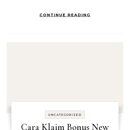
CONTINUE READING
UNCATEGORIZED
Cara Klaim Bonus New