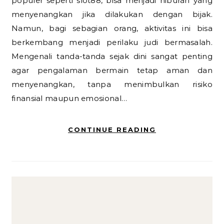
populer seperti slot88, bisa menjadi hiburan yang
menyenangkan jika dilakukan dengan bijak.
Namun, bagi sebagian orang, aktivitas ini bisa
berkembang menjadi perilaku judi bermasalah.
Mengenali tanda-tanda sejak dini sangat penting
agar pengalaman bermain tetap aman dan
menyenangkan, tanpa menimbulkan risiko
finansial maupun emosional…
CONTINUE READING