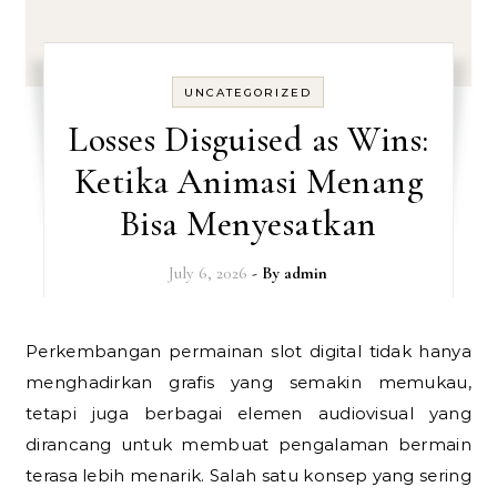
UNCATEGORIZED
Losses Disguised as Wins:
Ketika Animasi Menang
Bisa Menyesatkan
July 6, 2026
- By
admin
Perkembangan permainan slot digital tidak hanya
menghadirkan grafis yang semakin memukau,
tetapi juga berbagai elemen audiovisual yang
dirancang untuk membuat pengalaman bermain
terasa lebih menarik. Salah satu konsep yang sering