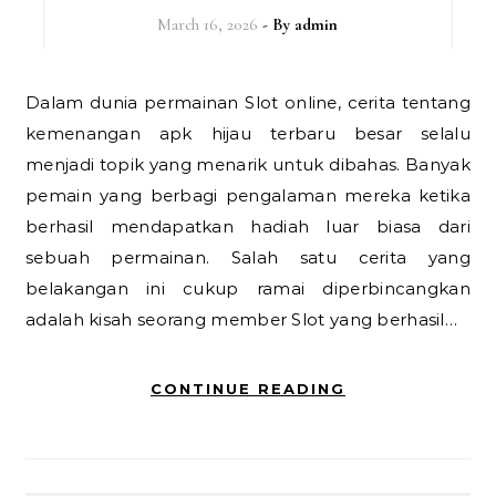
March 16, 2026
- By
admin
Dalam dunia permainan Slot online, cerita tentang
kemenangan apk hijau terbaru besar selalu
menjadi topik yang menarik untuk dibahas. Banyak
pemain yang berbagi pengalaman mereka ketika
berhasil mendapatkan hadiah luar biasa dari
sebuah permainan. Salah satu cerita yang
belakangan ini cukup ramai diperbincangkan
adalah kisah seorang member Slot yang berhasil…
CONTINUE READING