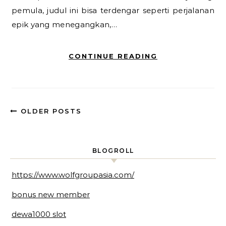
pemula, judul ini bisa terdengar seperti perjalanan
epik yang menegangkan,…
CONTINUE READING
OLDER POSTS
BLOGROLL
https://www.wolfgroupasia.com/
bonus new member
dewa1000 slot