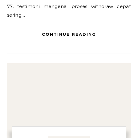
77, testimoni mengenai proses withdraw cepat
sering…
CONTINUE READING