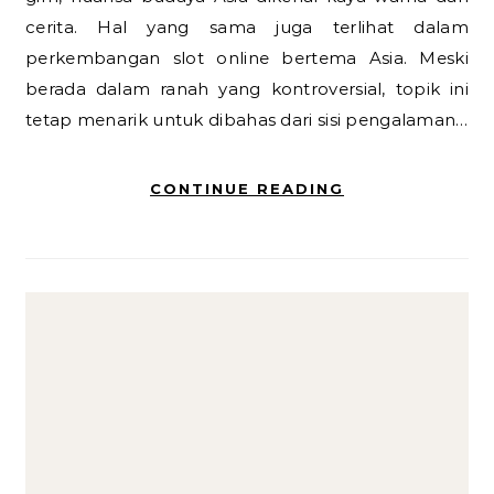
cerita. Hal yang sama juga terlihat dalam
perkembangan slot online bertema Asia. Meski
berada dalam ranah yang kontroversial, topik ini
tetap menarik untuk dibahas dari sisi pengalaman…
CONTINUE READING