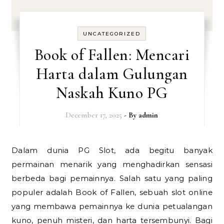
UNCATEGORIZED
Book of Fallen: Mencari
Harta dalam Gulungan
Naskah Kuno PG
December 17, 2025
- By
admin
Dalam dunia PG Slot, ada begitu banyak
permainan menarik yang menghadirkan sensasi
berbeda bagi pemainnya. Salah satu yang paling
populer adalah Book of Fallen, sebuah slot online
yang membawa pemainnya ke dunia petualangan
kuno, penuh misteri, dan harta tersembunyi. Bagi