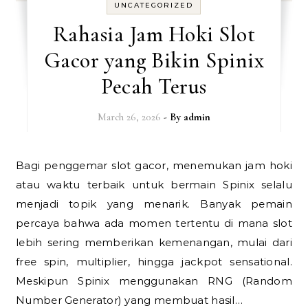
UNCATEGORIZED
Rahasia Jam Hoki Slot
Gacor yang Bikin Spinix
Pecah Terus
March 26, 2026
- By
admin
Bagi penggemar slot gacor, menemukan jam hoki
atau waktu terbaik untuk bermain Spinix selalu
menjadi topik yang menarik. Banyak pemain
percaya bahwa ada momen tertentu di mana slot
lebih sering memberikan kemenangan, mulai dari
free spin, multiplier, hingga jackpot sensational.
Meskipun Spinix menggunakan RNG (Random
Number Generator) yang membuat hasil…