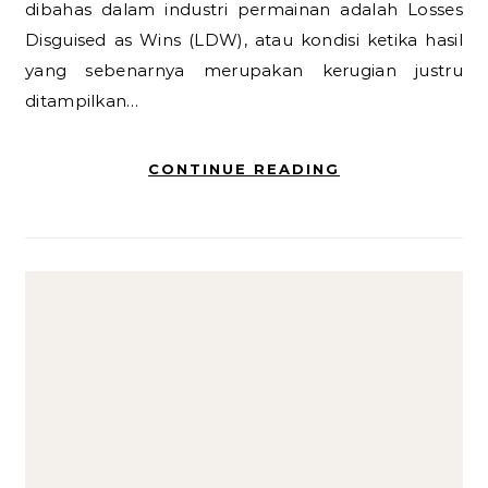
dibahas dalam industri permainan adalah Losses
Disguised as Wins (LDW), atau kondisi ketika hasil
yang sebenarnya merupakan kerugian justru
ditampilkan…
CONTINUE READING