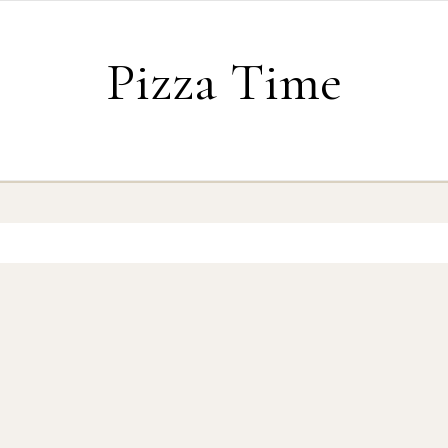
Pizza Time