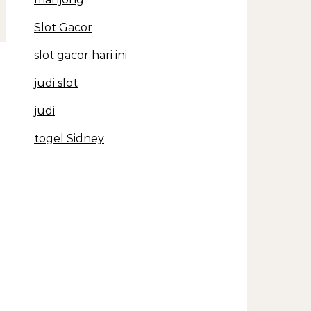
Slot Gacor
slot gacor hari ini
judi slot
judi
togel Sidney