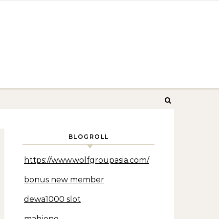
BLOGROLL
https://www.wolfgroupasia.com/
bonus new member
dewa1000 slot
mahjong