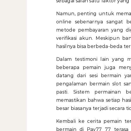
sebagai salah satu faktor ya
Namun, penting untuk memah
online sebenarnya sangat b
metode pembayaran yang dig
verifikasi akun. Meskipun b
hasilnya bisa berbeda-beda te
Dalam testimoni lain yang 
beberapa pemain juga meny
datang dari sesi bermain 
pengalaman bermain slot sanga
pasti. Sistem permainan 
memastikan bahwa setiap hasi
besar biasanya terjadi secara t
Kembali ke cerita pemain te
bermain di
Pay77 77
terasa 