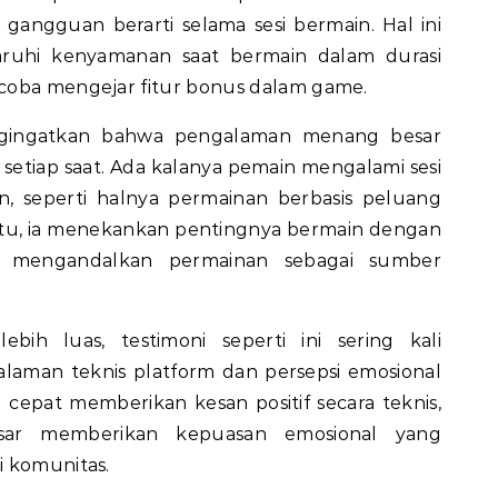
a gangguan berarti selama sesi bermain. Hal ini
uhi kenyamanan saat bermain dalam durasi
coba mengejar fitur bonus dalam game.
engingatkan bahwa pengalaman menang besar
 setiap saat. Ada kalanya pemain mengalami sesi
 seperti halnya permainan berbasis peluang
tu, ia menekankan pentingnya bermain dengan
k mengandalkan permainan sebagai sumber
ih luas, testimoni seperti ini sering kali
laman teknis platform dan persepsi emosional
cepat memberikan kesan positif secara teknis,
sar memberikan kepuasan emosional yang
i komunitas.