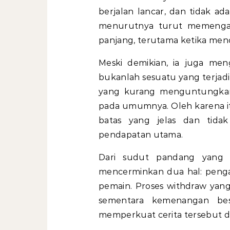
berjalan lancar, dan tidak ad
menurutnya turut memengar
panjang, terutama ketika men
Meski demikian, ia juga m
bukanlah sesuatu yang terjadi
yang kurang menguntungkan,
pada umumnya. Oleh karena i
batas yang jelas dan tida
pendapatan utama.
Dari sudut pandang yang leb
mencerminkan dua hal: penga
pemain. Proses withdraw yang 
sementara kemenangan be
memperkuat cerita tersebut d