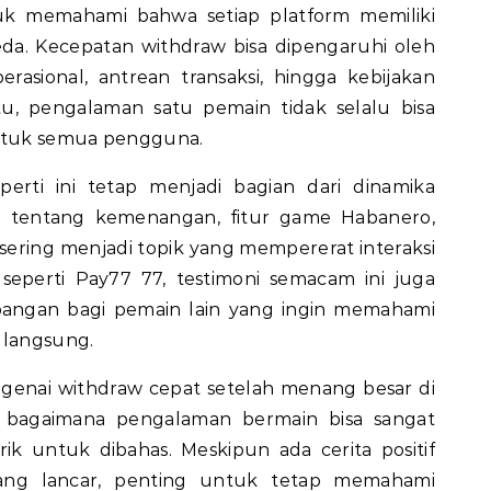
ntuk memahami bahwa setiap platform memiliki
eda. Kecepatan withdraw bisa dipengaruhi oleh
rasional, antrean transaksi, hingga kebijakan
itu, pengalaman satu pemain tidak selalu bisa
untuk semua pengguna.
eperti ini tetap menjadi bagian dari dinamika
usi tentang kemenangan, fitur game Habanero,
sering menjadi topik yang mempererat interaksi
 seperti
Pay77 77
, testimoni semacam ini juga
bangan bagi pemain lain yang ingin memahami
 langsung.
genai withdraw cepat setelah menang besar di
 bagaimana pengalaman bermain bisa sangat
ik untuk dibahas. Meskipun ada cerita positif
yang lancar, penting untuk tetap memahami