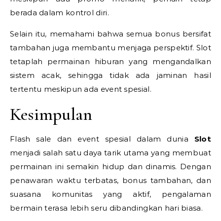
berada dalam kontrol diri.
Selain itu, memahami bahwa semua bonus bersifat
tambahan juga membantu menjaga perspektif. Slot
tetaplah permainan hiburan yang mengandalkan
sistem acak, sehingga tidak ada jaminan hasil
tertentu meskipun ada event spesial.
Kesimpulan
Flash sale dan event spesial dalam dunia
Slot
menjadi salah satu daya tarik utama yang membuat
permainan ini semakin hidup dan dinamis. Dengan
penawaran waktu terbatas, bonus tambahan, dan
suasana komunitas yang aktif, pengalaman
bermain terasa lebih seru dibandingkan hari biasa.