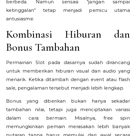
berbeda. Namun sensasi “jangan sampai
ketinggalan” tetap menjadi pemicu utama
antusiasme.
Kombinasi Hiburan dan
Bonus Tambahan
Permainan Slot pada dasarnya sudah dirancang
untuk memberikan hiburan visual dan audio yang
menarik. Ketika ditambah dengan event atau flash
sale, pengalaman tersebut menjadi lebih lengkap.
Bonus yang diberikan bukan hanya sekadar
tambahan nilai, tetapi juga menciptakan variasi
dalam cara bermain. Misalnya, free spin
memungkinkan pemain merasakan lebih banyak
putaran tanpa harus memulai dari awal secara