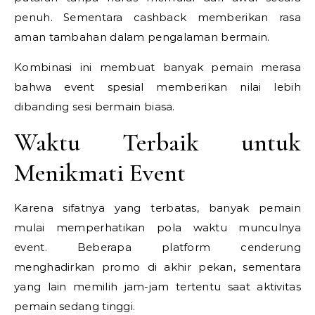
penuh. Sementara cashback memberikan rasa
aman tambahan dalam pengalaman bermain.
Kombinasi ini membuat banyak pemain merasa
bahwa event spesial memberikan nilai lebih
dibanding sesi bermain biasa.
Waktu Terbaik untuk
Menikmati Event
Karena sifatnya yang terbatas, banyak pemain
mulai memperhatikan pola waktu munculnya
event. Beberapa platform cenderung
menghadirkan promo di akhir pekan, sementara
yang lain memilih jam-jam tertentu saat aktivitas
pemain sedang tinggi.