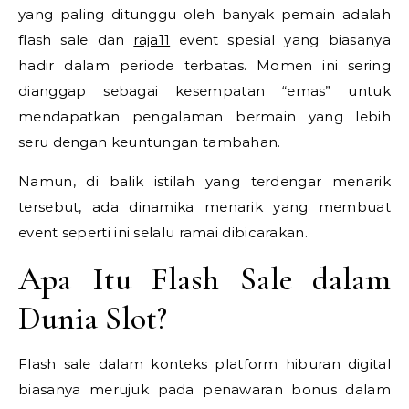
yang paling ditunggu oleh banyak pemain adalah
flash sale dan
raja11
event spesial yang biasanya
hadir dalam periode terbatas. Momen ini sering
dianggap sebagai kesempatan “emas” untuk
mendapatkan pengalaman bermain yang lebih
seru dengan keuntungan tambahan.
Namun, di balik istilah yang terdengar menarik
tersebut, ada dinamika menarik yang membuat
event seperti ini selalu ramai dibicarakan.
Apa Itu Flash Sale dalam
Dunia Slot?
Flash sale dalam konteks platform hiburan digital
biasanya merujuk pada penawaran bonus dalam