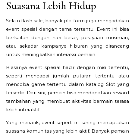
Suasana Lebih Hidup
Selain flash sale, banyak platform juga mengadakan
event spesial dengan tema tertentu. Event ini bisa
berkaitan dengan hari besar, perayaan musiman,
atau sekadar kampanye hiburan yang dirancang
untuk meningkatkan interaksi pemain.
Biasanya event spesial hadir dengan misi tertentu,
seperti mencapai jumlah putaran tertentu atau
mencoba game tertentu dalam katalog Slot yang
tersedia. Dari sini, pemain bisa mendapatkan reward
tambahan yang membuat aktivitas bermain terasa
lebih interaktif.
Yang menarik, event seperti ini sering menciptakan
suasana komunitas yang lebih aktif. Banyak pemain