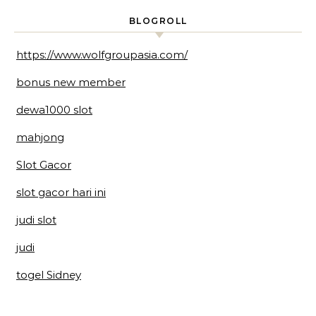
BLOGROLL
https://www.wolfgroupasia.com/
bonus new member
dewa1000 slot
mahjong
Slot Gacor
slot gacor hari ini
judi slot
judi
togel Sidney