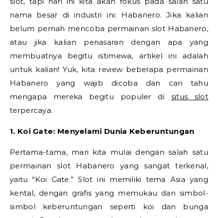
slot, tapi hari ini kita akan fokus pada salah satu
nama besar di industri ini: Habanero. Jika kalian
belum pernah mencoba permainan slot Habanero,
atau jika kalian penasaran dengan apa yang
membuatnya begitu istimewa, artikel ini adalah
untuk kalian! Yuk, kita review beberapa permainan
Habanero yang wajib dicoba dan cari tahu
mengapa mereka begitu populer di
situs slot
terpercaya.
1. Koi Gate: Menyelami Dunia Keberuntungan
Pertama-tama, mari kita mulai dengan salah satu
permainan slot Habanero yang sangat terkenal,
yaitu “Koi Gate.” Slot ini memiliki tema Asia yang
kental, dengan grafis yang memukau dan simbol-
simbol keberuntungan seperti koi dan bunga