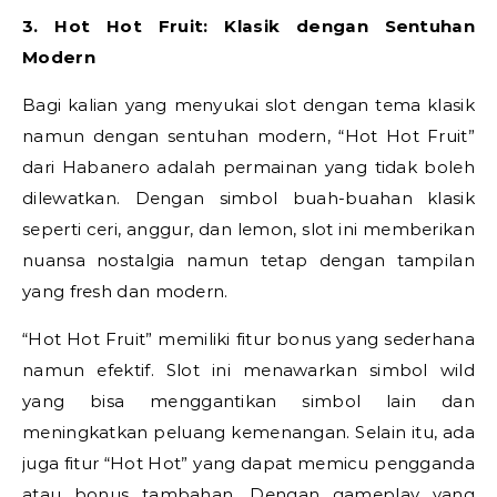
3. Hot Hot Fruit: Klasik dengan Sentuhan
Modern
Bagi kalian yang menyukai slot dengan tema klasik
namun dengan sentuhan modern, “Hot Hot Fruit”
dari Habanero adalah permainan yang tidak boleh
dilewatkan. Dengan simbol buah-buahan klasik
seperti ceri, anggur, dan lemon, slot ini memberikan
nuansa nostalgia namun tetap dengan tampilan
yang fresh dan modern.
“Hot Hot Fruit” memiliki fitur bonus yang sederhana
namun efektif. Slot ini menawarkan simbol wild
yang bisa menggantikan simbol lain dan
meningkatkan peluang kemenangan. Selain itu, ada
juga fitur “Hot Hot” yang dapat memicu pengganda
atau bonus tambahan. Dengan gameplay yang