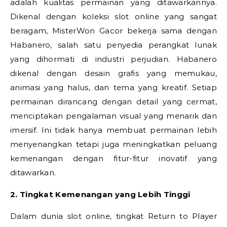
adalah kualitas permainan yang ditawarkannya.
Dikenal dengan koleksi slot online yang sangat
beragam, MisterWon Gacor bekerja sama dengan
Habanero, salah satu penyedia perangkat lunak
yang dihormati di industri perjudian. Habanero
dikenal dengan desain grafis yang memukau,
animasi yang halus, dan tema yang kreatif. Setiap
permainan dirancang dengan detail yang cermat,
menciptakan pengalaman visual yang menarik dan
imersif. Ini tidak hanya membuat permainan lebih
menyenangkan tetapi juga meningkatkan peluang
kemenangan dengan fitur-fitur inovatif yang
ditawarkan.
2. Tingkat Kemenangan yang Lebih Tinggi
Dalam dunia slot online, tingkat Return to Player