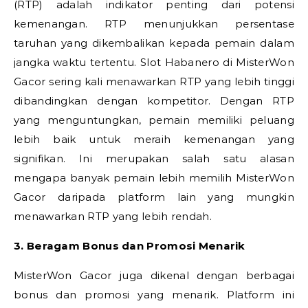
(RTP) adalah indikator penting dari potensi
kemenangan. RTP menunjukkan persentase
taruhan yang dikembalikan kepada pemain dalam
jangka waktu tertentu. Slot Habanero di MisterWon
Gacor sering kali menawarkan RTP yang lebih tinggi
dibandingkan dengan kompetitor. Dengan RTP
yang menguntungkan, pemain memiliki peluang
lebih baik untuk meraih kemenangan yang
signifikan. Ini merupakan salah satu alasan
mengapa banyak pemain lebih memilih MisterWon
Gacor daripada platform lain yang mungkin
menawarkan RTP yang lebih rendah.
3. Beragam Bonus dan Promosi Menarik
MisterWon Gacor juga dikenal dengan berbagai
bonus dan promosi yang menarik. Platform ini