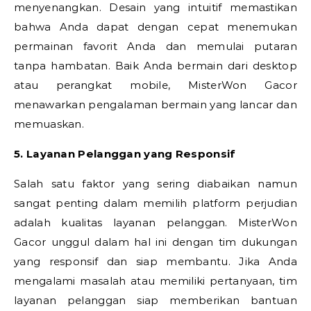
menyenangkan. Desain yang intuitif memastikan
bahwa Anda dapat dengan cepat menemukan
permainan favorit Anda dan memulai putaran
tanpa hambatan. Baik Anda bermain dari desktop
atau perangkat mobile, MisterWon Gacor
menawarkan pengalaman bermain yang lancar dan
memuaskan.
5. Layanan Pelanggan yang Responsif
Salah satu faktor yang sering diabaikan namun
sangat penting dalam memilih platform perjudian
adalah kualitas layanan pelanggan. MisterWon
Gacor unggul dalam hal ini dengan tim dukungan
yang responsif dan siap membantu. Jika Anda
mengalami masalah atau memiliki pertanyaan, tim
layanan pelanggan siap memberikan bantuan