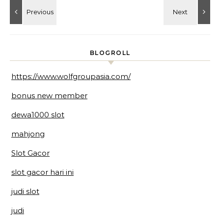
BLOGROLL
https://www.wolfgroupasia.com/
bonus new member
dewa1000 slot
mahjong
Slot Gacor
slot gacor hari ini
judi slot
judi