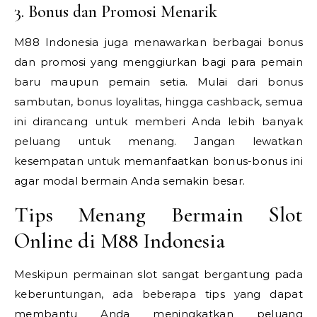
3. Bonus dan Promosi Menarik
M88 Indonesia juga menawarkan berbagai bonus
dan promosi yang menggiurkan bagi para pemain
baru maupun pemain setia. Mulai dari bonus
sambutan, bonus loyalitas, hingga cashback, semua
ini dirancang untuk memberi Anda lebih banyak
peluang untuk menang. Jangan lewatkan
kesempatan untuk memanfaatkan bonus-bonus ini
agar modal bermain Anda semakin besar.
Tips Menang Bermain Slot
Online di M88 Indonesia
Meskipun permainan slot sangat bergantung pada
keberuntungan, ada beberapa tips yang dapat
membantu Anda meningkatkan peluang