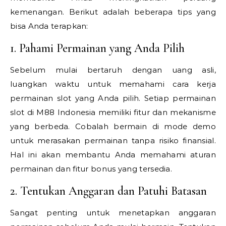
kemenangan. Berikut adalah beberapa tips yang
bisa Anda terapkan:
1. Pahami Permainan yang Anda Pilih
Sebelum mulai bertaruh dengan uang asli,
luangkan waktu untuk memahami cara kerja
permainan slot yang Anda pilih. Setiap permainan
slot di M88 Indonesia memiliki fitur dan mekanisme
yang berbeda. Cobalah bermain di mode demo
untuk merasakan permainan tanpa risiko finansial.
Hal ini akan membantu Anda memahami aturan
permainan dan fitur bonus yang tersedia.
2. Tentukan Anggaran dan Patuhi Batasan
Sangat penting untuk menetapkan anggaran