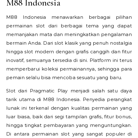
M88 Indonesia
M88 Indonesia menawarkan berbagai pilihan
permainan slot dari berbagai tema yang dapat
memanjakan mata dan meningkatkan pengalaman
bermain Anda. Dari slot klasik yang penuh nostalgia
hingga slot modern dengan grafis canggih dan fitur
inovatif, semuanya tersedia di sini. Platform ini terus
memperbarui koleksi permainannya, sehingga para
pemain selalu bisa mencoba sesuatu yang baru.
Slot dari Pragmatic Play menjadi salah satu daya
tarik utama di M88 Indonesia. Penyedia perangkat
lunak ini terkenal dengan kualitas permainan yang
luar biasa, baik dari segi tampilan grafis, fitur bonus,
hingga tingkat pembayaran yang menguntungkan.
Di antara permainan slot yang sangat populer di