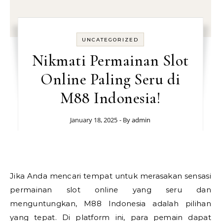
UNCATEGORIZED
Nikmati Permainan Slot
Online Paling Seru di
M88 Indonesia!
January 18, 2025
- By
admin
Jika Anda mencari tempat untuk merasakan sensasi
permainan slot online yang seru dan
menguntungkan, M88 Indonesia adalah pilihan
yang tepat. Di platform ini, para pemain dapat