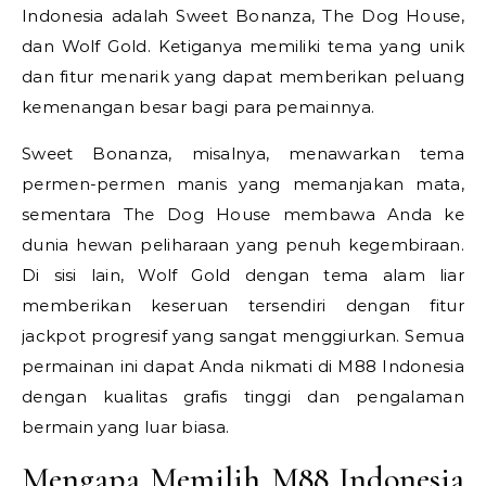
Indonesia adalah Sweet Bonanza, The Dog House,
dan Wolf Gold. Ketiganya memiliki tema yang unik
dan fitur menarik yang dapat memberikan peluang
kemenangan besar bagi para pemainnya.
Sweet Bonanza, misalnya, menawarkan tema
permen-permen manis yang memanjakan mata,
sementara The Dog House membawa Anda ke
dunia hewan peliharaan yang penuh kegembiraan.
Di sisi lain, Wolf Gold dengan tema alam liar
memberikan keseruan tersendiri dengan fitur
jackpot progresif yang sangat menggiurkan. Semua
permainan ini dapat Anda nikmati di M88 Indonesia
dengan kualitas grafis tinggi dan pengalaman
bermain yang luar biasa.
Mengapa Memilih M88 Indonesia