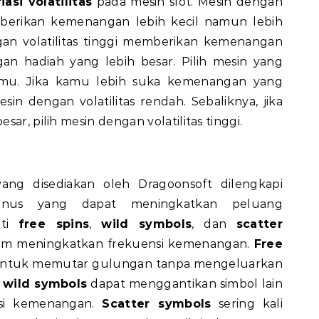
iasi volatilitas
pada mesin slot. Mesin dengan
emberikan kemenangan lebih kecil namun lebih
gan volatilitas tinggi memberikan kemenangan
gan hadiah yang lebih besar. Pilih mesin yang
nmu. Jika kamu lebih suka kemenangan yang
esin dengan volatilitas rendah. Sebaliknya, jika
ar, pilih mesin dengan volatilitas tinggi.
ang disediakan oleh Dragoonsoft dilengkapi
onus yang dapat meningkatkan peluang
rti
free spins
,
wild symbols
, dan
scatter
am meningkatkan frekuensi kemenangan.
Free
tuk memutar gulungan tanpa mengeluarkan
a
wild symbols
dapat menggantikan simbol lain
si kemenangan.
Scatter symbols
sering kali