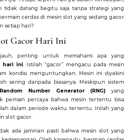
 tidak datang begitu saja tanpa strategi yang
 bermain cerdas di mesin slot yang sedang gacor
 setiap hari?
t Gacor Hari Ini
 jauh, penting untuk memahami apa yang
 hari ini
. Istilah “gacor” mengacu pada mesin
am kondisi menguntungkan. Mesin ini diyakini
 sering daripada biasanya. Meskipun sistem
Random Number Generator (RNG)
yang
ak pemain percaya bahwa mesin tertentu bisa
ah dalam periode waktu tertentu. Inilah yang
n slot gacor.
idak ada jaminan pasti bahwa mesin slot yang
 kemenangan. Oleh karena itu, bermain cerdas