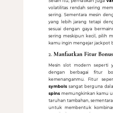
Selain itu, perhatikan juga
var
volatilitas rendah sering m
sering. Sementara mesin den
yang lebih jarang tetapi den
sesuai dengan gaya bermai
sering meskipun kecil, pilih m
kamu ingin mengejar jackpot bes
2.
Manfaatkan Fitur Bonus
Mesin slot modern seperti y
dengan berbagai fitur b
kemenanganmu. Fitur sepe
symbols
sangat berguna dal
spins
memungkinkan kamu un
taruhan tambahan, sementar
untuk membentuk kombina