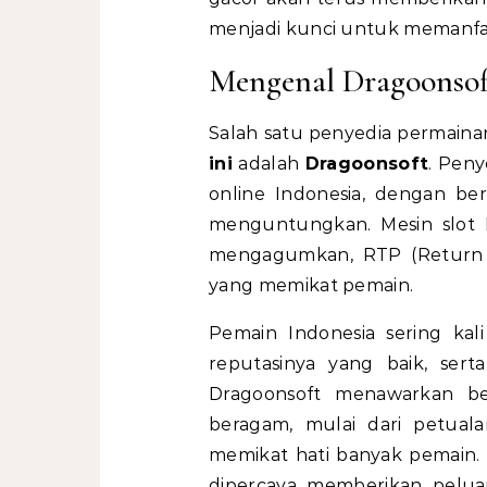
menjadi kunci untuk memanfa
Mengenal Dragoonsoft
Salah satu penyedia permaina
ini
adalah
Dragoonsoft
. Peny
online Indonesia, dengan be
menguntungkan. Mesin slot 
mengagumkan, RTP (Return to
yang memikat pemain.
Pemain Indonesia sering kal
reputasinya yang baik, se
Dragoonsoft menawarkan be
beragam, mulai dari petual
memikat hati banyak pemain. M
dipercaya memberikan pelua