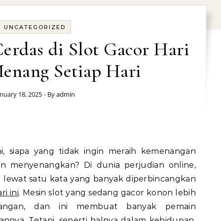
UNCATEGORIZED
erdas di Slot Gacor Hari
Menang Setiap Hari
anuary 18, 2025
- By
admin
ni, siapa yang tidak ingin meraih kemenangan
 menyenangkan? Di dunia perjudian online,
ud lewat satu kata yang banyak diperbincangkan
ri ini
. Mesin slot yang sedang gacor konon lebih
angan, dan ini membuat banyak pemain
nya. Tetapi, seperti halnya dalam kehidupan,