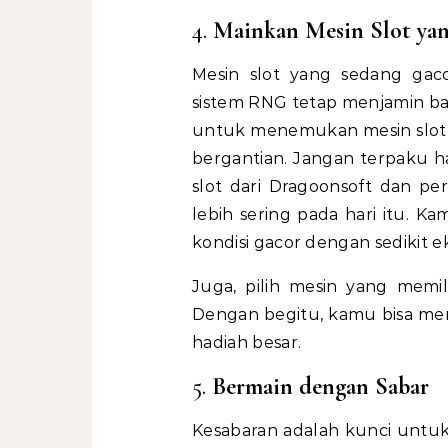
4.
Mainkan Mesin Slot yan
Mesin slot yang sedang gaco
sistem RNG tetap menjamin bah
untuk menemukan mesin slot 
bergantian. Jangan terpaku h
slot dari Dragoonsoft dan 
lebih sering pada hari itu.
kondisi gacor dengan sedikit 
Juga, pilih mesin yang memil
Dengan begitu, kamu bisa m
hadiah besar.
5.
Bermain dengan Sabar
Kesabaran adalah kunci untuk 