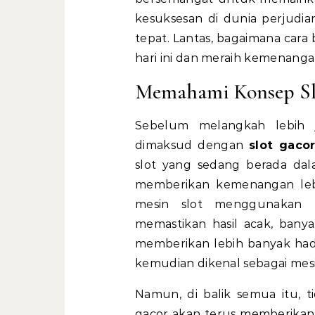
kesuksesan di dunia perjudian
tepat. Lantas, bagaimana cara
hari ini dan meraih kemenangan
Memahami Konsep Slo
Sebelum melangkah lebih
dimaksud dengan
slot gacor
slot yang sedang berada dal
memberikan kemenangan lebih
mesin slot menggunakan
memastikan hasil acak, bany
memberikan lebih banyak hadi
kemudian dikenal sebagai mesi
Namun, di balik semua itu, t
gacor akan terus memberikan