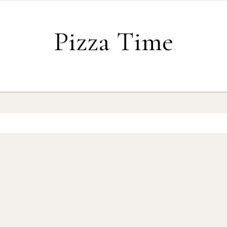
Pizza Time