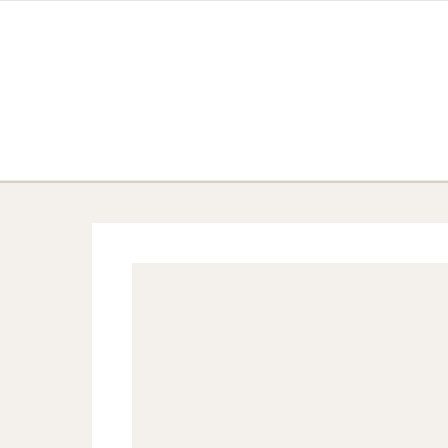
Skip to content