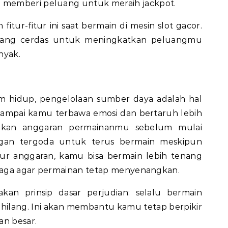
memberi peluang untuk meraih jackpot.
tur-fitur ini saat bermain di mesin slot gacor.
a yang cerdas untuk meningkatkan peluangmu
nyak.
am hidup, pengelolaan sumber daya adalah hal
sampai kamu terbawa emosi dan bertaruh lebih
tukan anggaran permainanmu sebelum mulai
ngan tergoda untuk terus bermain meskipun
r anggaran, kamu bisa bermain lebih tenang
njaga agar permainan tetap menyenangkan.
an prinsip dasar perjudian: selalu bermain
hilang. Ini akan membantu kamu tetap berpikir
an besar.