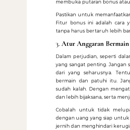
membuka putaran bonus atau 
Pastikan untuk memanfaatkan fi
Fitur bonus ini adalah car
tanpa harus bertaruh lebih ba
3.
Atur Anggaran Bermain
Dalam perjudian, seperti dal
yang sangat penting. Jangan 
dari yang seharusnya. Ten
bermain dan patuhi itu. Ja
sudah kalah. Dengan mengatu
dan lebih bijaksana, serta me
Cobalah untuk tidak melupak
dengan uang yang siap untuk 
jernih dan menghindari kerugi