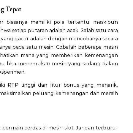
g Tepat
r biasanya memiliki pola tertentu, meskipun
wa setiap putaran adalah acak. Salah satu cara
yang gacor adalah dengan mencobanya secara
anya pada satu mesin. Cobalah beberapa mesin
perhatikan mana yang memberikan kemenangan
 Kamu bisa menemukan mesin yang sedang dalam
eksperimen.
iki RTP tinggi dan fitur bonus yang menarik.
emaksimalkan peluang kemenangan dan meraih
bermain cerdas di mesin slot. Jangan terburu-