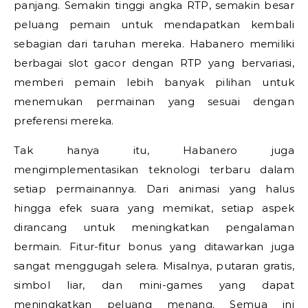
panjang. Semakin tinggi angka RTP, semakin besar
peluang pemain untuk mendapatkan kembali
sebagian dari taruhan mereka. Habanero memiliki
berbagai slot gacor dengan RTP yang bervariasi,
memberi pemain lebih banyak pilihan untuk
menemukan permainan yang sesuai dengan
preferensi mereka.
Tak hanya itu, Habanero juga
mengimplementasikan teknologi terbaru dalam
setiap permainannya. Dari animasi yang halus
hingga efek suara yang memikat, setiap aspek
dirancang untuk meningkatkan pengalaman
bermain. Fitur-fitur bonus yang ditawarkan juga
sangat menggugah selera. Misalnya, putaran gratis,
simbol liar, dan mini-games yang dapat
meningkatkan peluang menang. Semua ini