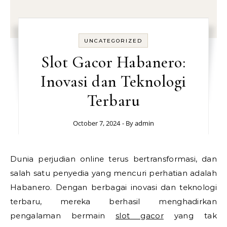
UNCATEGORIZED
Slot Gacor Habanero:
Inovasi dan Teknologi
Terbaru
October 7, 2024
- By
admin
Dunia perjudian online terus bertransformasi, dan
salah satu penyedia yang mencuri perhatian adalah
Habanero. Dengan berbagai inovasi dan teknologi
terbaru, mereka berhasil menghadirkan
pengalaman bermain
slot gacor
yang tak