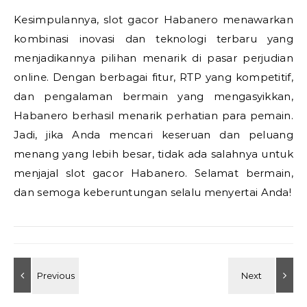
Kesimpulannya, slot gacor Habanero menawarkan
kombinasi inovasi dan teknologi terbaru yang
menjadikannya pilihan menarik di pasar perjudian
online. Dengan berbagai fitur, RTP yang kompetitif,
dan pengalaman bermain yang mengasyikkan,
Habanero berhasil menarik perhatian para pemain.
Jadi, jika Anda mencari keseruan dan peluang
menang yang lebih besar, tidak ada salahnya untuk
menjajal slot gacor Habanero. Selamat bermain,
dan semoga keberuntungan selalu menyertai Anda!