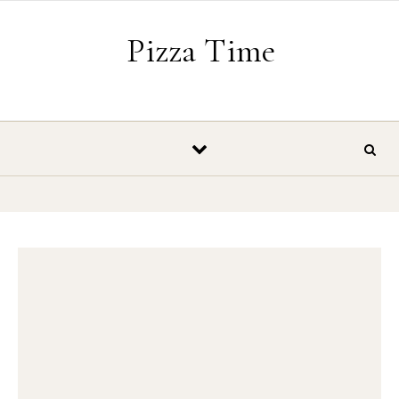
Skip to content
Pizza Time