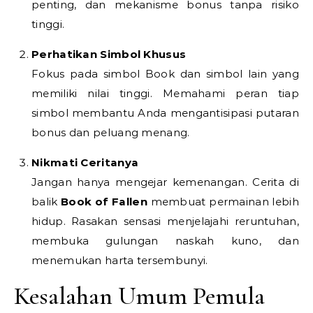
penting, dan mekanisme bonus tanpa risiko
tinggi.
Perhatikan Simbol Khusus
Fokus pada simbol Book dan simbol lain yang
memiliki nilai tinggi. Memahami peran tiap
simbol membantu Anda mengantisipasi putaran
bonus dan peluang menang.
Nikmati Ceritanya
Jangan hanya mengejar kemenangan. Cerita di
balik
Book of Fallen
membuat permainan lebih
hidup. Rasakan sensasi menjelajahi reruntuhan,
membuka gulungan naskah kuno, dan
menemukan harta tersembunyi.
Kesalahan Umum Pemula