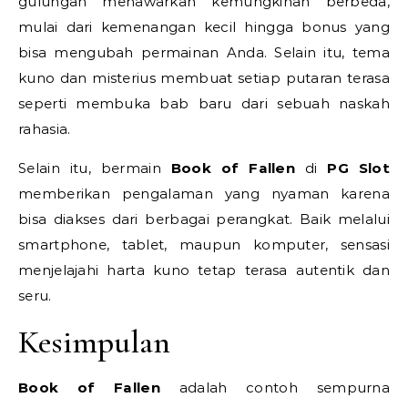
gulungan menawarkan kemungkinan berbeda,
mulai dari kemenangan kecil hingga bonus yang
bisa mengubah permainan Anda. Selain itu, tema
kuno dan misterius membuat setiap putaran terasa
seperti membuka bab baru dari sebuah naskah
rahasia.
Selain itu, bermain
Book of Fallen
di
PG Slot
memberikan pengalaman yang nyaman karena
bisa diakses dari berbagai perangkat. Baik melalui
smartphone, tablet, maupun komputer, sensasi
menjelajahi harta kuno tetap terasa autentik dan
seru.
Kesimpulan
Book of Fallen
adalah contoh sempurna