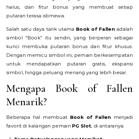
halus, dan fitur bonus yang membuat setiap
putaran terasa istimewa.
Salah satu daya tarik utama
Book of Fallen
adalah
simbol “Book” itu sendiri, yang berperan sebagai
kunci membuka putaran bonus dan fitur khusus.
Dengan memicu simbol ini, pemain berkesempatan
untuk mendapatkan putaran gratis, ekspansi
simbol, hingga peluang menang yang lebih besar.
Mengapa Book of Fallen
Menarik?
Beberapa hal membuat
Book of Fallen
menjadi
favorit di kalangan pemain
PG Slot
, di antaranya: